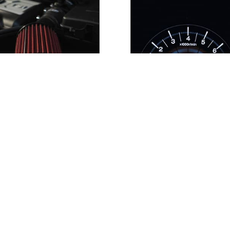
РОДАЖА ЗАПЧАСТЕЙ
ДИАГНОСТИКА
Запчасти высокого
Диагностика автомобил
качества для всех
помощью
автомарок.
профессионального
оборудования.